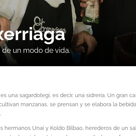
xerriaga
a de un modo de vida.
 es una sagardotegi, es decir, una sidrería. Un gran c
 cultivan manzanas, se prensan y se elabora la bebid
.
s hermanos Unai y Koldo Bilbao, herederos de un sa