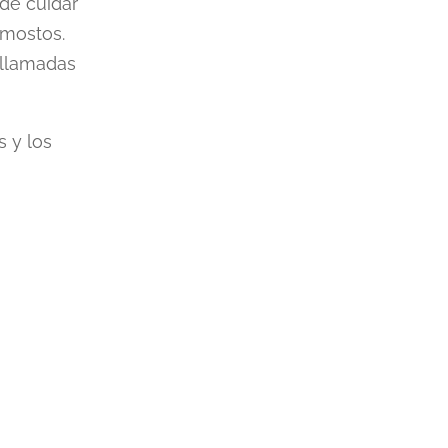
 de cuidar
 mostos.
 llamadas
s y los