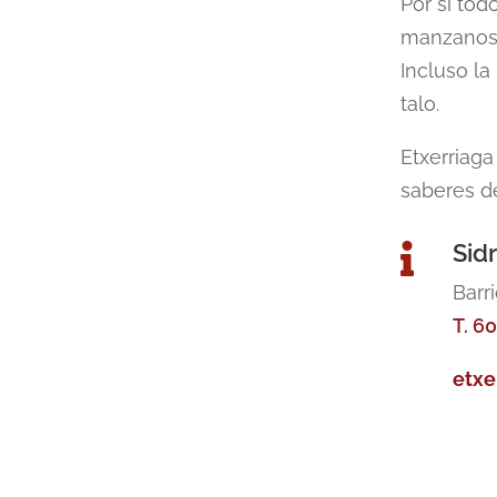
Por si tod
manzanos y
Incluso l
talo.
Etxerriaga
saberes de
Sidr

Barr
T. 6
etxe