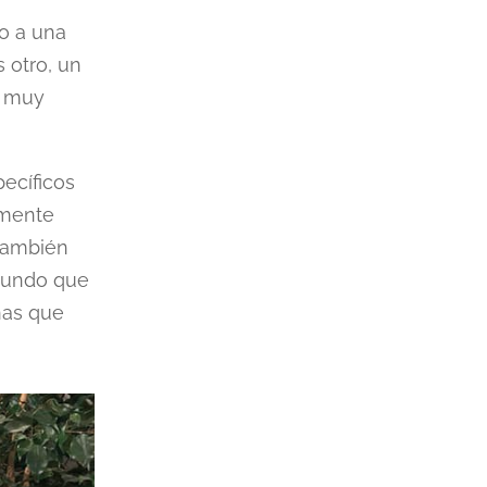
mo a una
 otro, un
es muy
ecíficos
amente
 también
mundo que
onas que