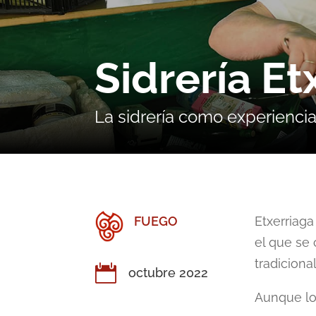
Sidrería Et
La sidrería como experienci
FUEGO
Etxerriaga
el que se
tradicional

octubre 2022
Aunque lo