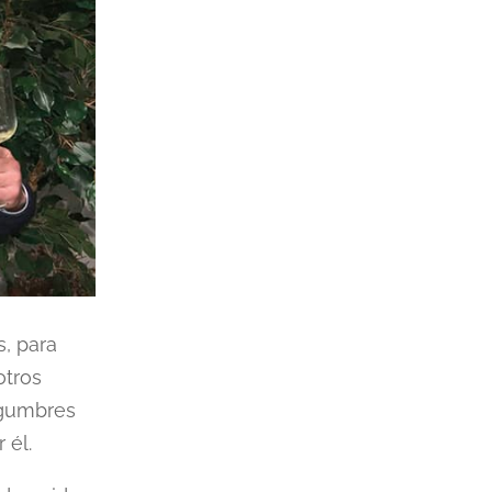
, para
otros
legumbres
 él.