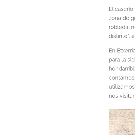
El caserío
zona de g
robledal n
distinto”,
En Etxerr
para la s
hondarribi
contamos 
utilizamos
nos visitan