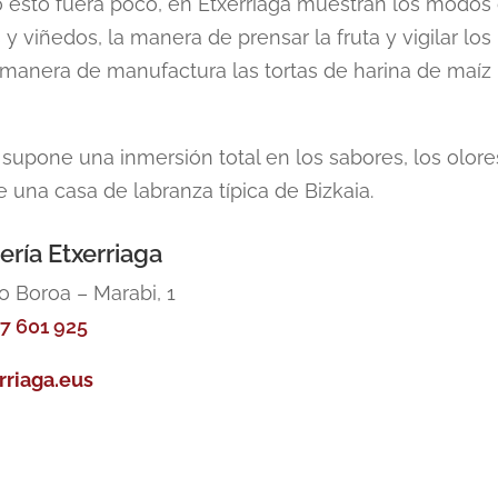
o esto fuera poco, en Etxerriaga muestran los modos
 viñedos, la manera de prensar la fruta y vigilar los
a manera de manufactura las tortas de harina de maíz
 supone una inmersión total en los sabores, los olore
 una casa de labranza típica de Bizkaia.
ería Etxerriaga
io Boroa – Marabi, 1
07 601 925
rriaga.eus