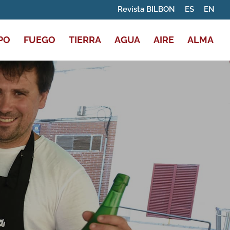
Revista BILBON
ES
EN
PO
FUEGO
TIERRA
AGUA
AIRE
ALMA