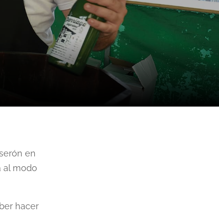
aserón en
a al modo
ber hacer