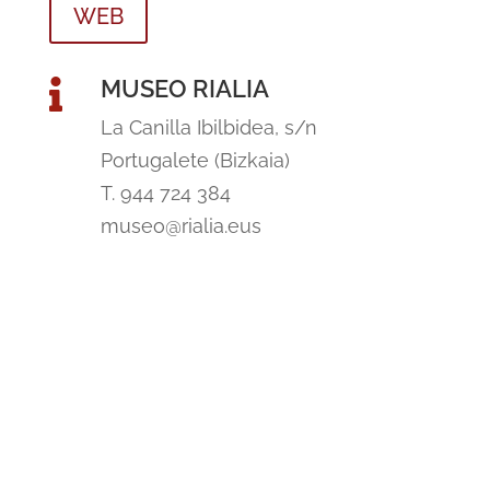
WEB
MUSEO RIALIA

La Canilla Ibilbidea, s/n
Portugalete (Bizkaia)
T. 944 724 384
museo@rialia.eus