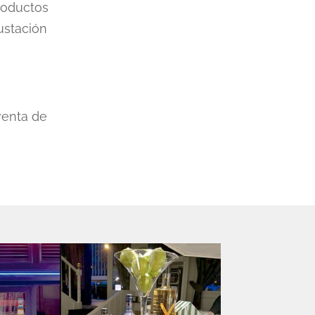
roductos
ustación
venta de