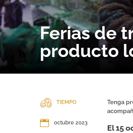
Ferias de 
producto l
Tenga pr
TIEMPO
acompaña

octubre 2023
El 15 o