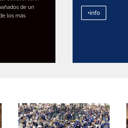
mpañados de un
+info
 de los más