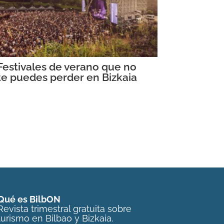
Festivales de verano que no
te puedes perder en Bizkaia
Qué es BilbON
Revista trimestral gratuita sobre
turismo en Bilbao y Bizkaia.