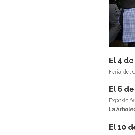
El 4 d
Feria del 
El 6 d
Exposició
La Arbole
El 10 